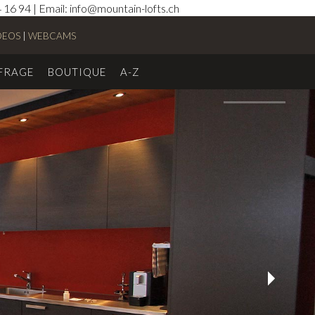
16 94 | Email: info@mountain-lofts.ch
DEOS
|
WEBCAMS
FRAGE
BOUTIQUE
A-Z