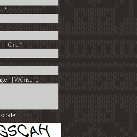
: *
l | Ort: *
gen | Wünsche:
tscode: