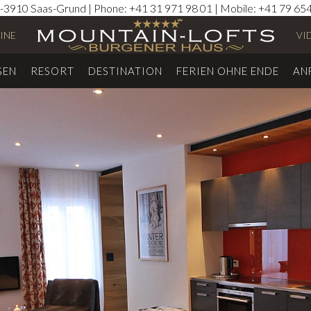
3910 Saas-Grund | Phone: +41 31 971 98 01 | Mobile: +41 79 654 
INE
VI
GEN
RESORT
DESTINATION
FERIEN OHNE ENDE
AN