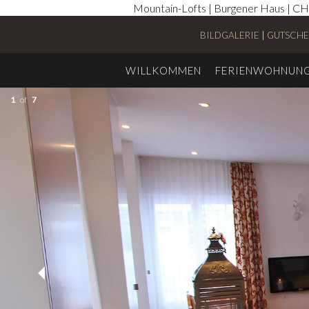
Mountain-Lofts | Burgener Haus | CH-
BILDGALERIE
|
GUTSCHE
WILLKOMMEN
FERIENWOHNUN
1
of
7