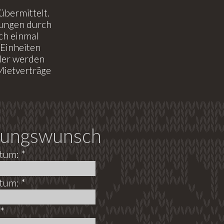
bermittelt.
gungen durch
ch einmal
Einheiten
nder werden
Mietverträge
ungswunsch
tum: *
tum: *
*