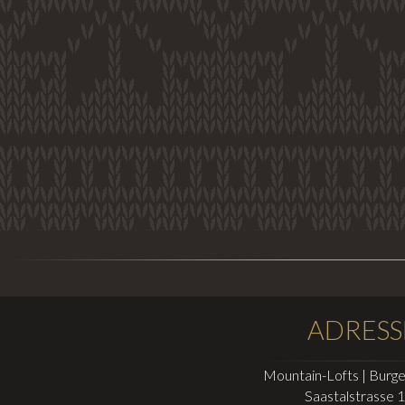
ADRESS
Mountain-Lofts |
Burge
Saastalstrasse 