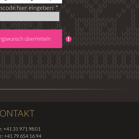
tscode hier eingeben: *
ONTAKT
: +41 31 971 98 01
e: +41 79 654 16 94