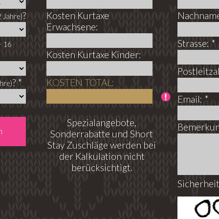
?
Kosten Kurtaxe
Nachname
2 Jahre)
Erwachsene:
Strasse: *
> 16
Kosten Kurtaxe Kinder:
Postleitzah
? *
KOSTEN TOTAL:
hre)
Email: *
Spezialangebote,
Bemerkun
Sonderrabatte und Short
Stay Zuschläge werden bei
der Kalkulation nicht
berücksichtigt.
Sicherhei